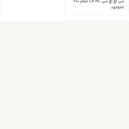
سی اچ اچ سی CH HC حجم 200
ناموجود
میلی لیتر