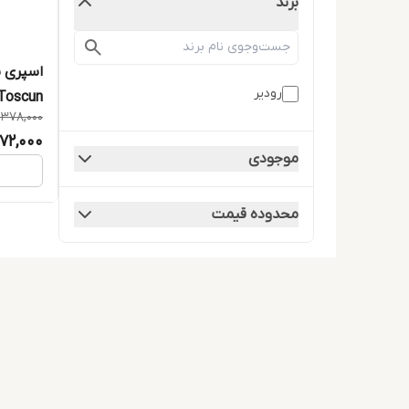
برند
اسپری ب
رودیر
Toscun حجم 200 میلی لیت
1,378,000
,172,000
موجودی
محدوده قیمت