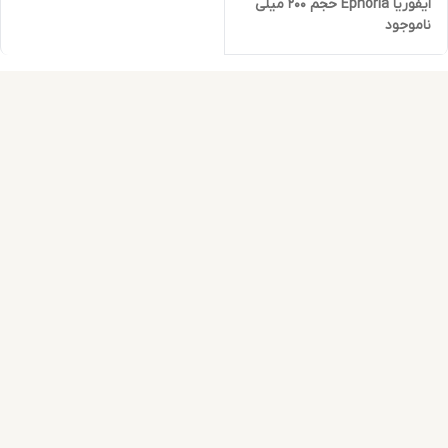
ایفوریا Ephoria حجم 200 میلی
ناموجود
لیتر