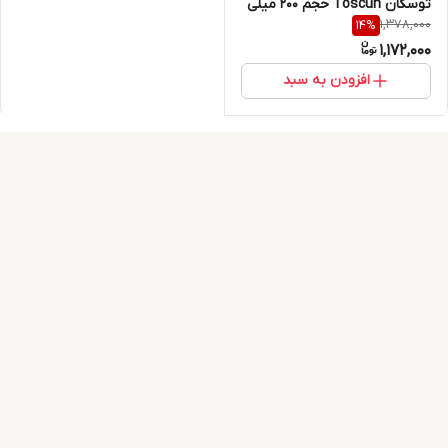
توسکان Toscun حجم 200 میلی
1,378,000
14
%
لیتر
1,172,000
افزودن به سبد