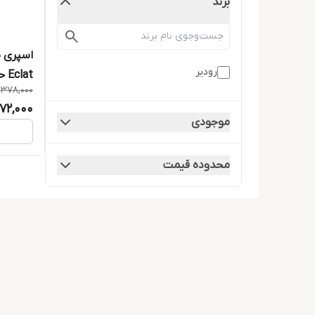
برند
اسپری ب
رودیر
Eclat حجم 200 میلی لیتر
1,378,000
,172,000
موجودی
محدوده قیمت