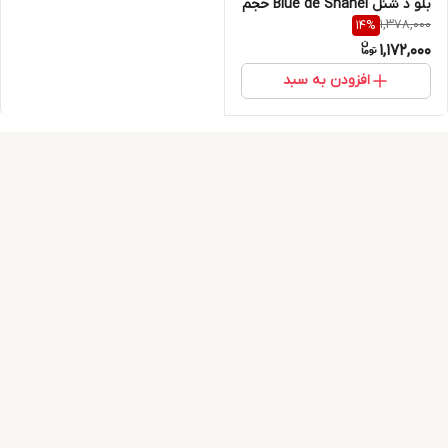
بلو د شنل Blue de Shanel حجم
1,378,000
14
%
200 میلی لیتر
1,172,000
افزودن به سبد