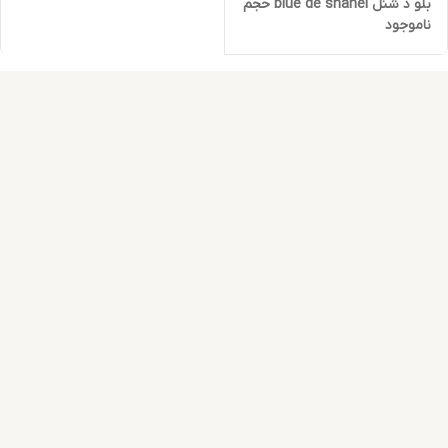
بلو د شنل blue de shanel حجم
ناموجود
250 میلی لیتر