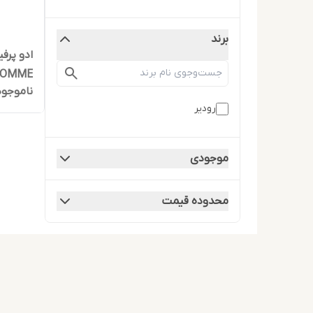
برند
HOMME حجم 100 میلی 
ناموجود
رودیر
موجودی
محدوده قیمت