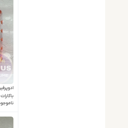
ادوپرفیو
باکارات رژ Baccarat حجم 100
ناموجود