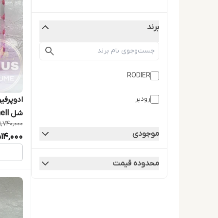
برند
RODIER
رودیر
ادوپرفی
شل Bombshell حجم 100 میلی لیتر
1,740,000
موجودی
514,000
محدوده قیمت