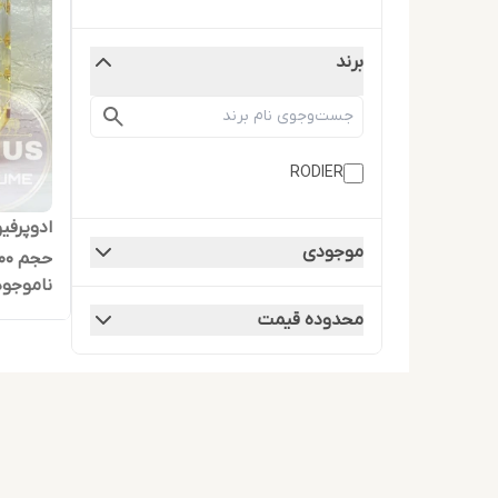
برند
RODIER
موجودی
حجم 100 میلی لیتر
ناموجود
محدوده قیمت