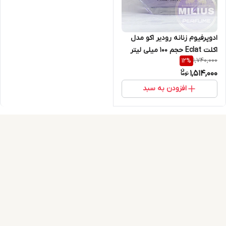
ادوپرفیوم زنانه رودیر اکو مدل
اکلت Eclat حجم 100 میلی لیتر
1,740,000
12
%
1,514,000
افزودن به سبد