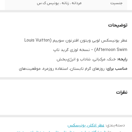
جنسیت
مردانه ، زنانه ، یونیس.ک.س
فصل
چهار فصل
توضیحات
رایحه
خنک
عطر یونیسکس لویی ویتون افترنون سوییم (Louis Vuitton
گروه بویایی
مرکباتی
Afternoon Swim) – نسخه لوزی گرید تاپ
موقعیت
آکادمیک, روزانه و کژوال, قرارهای دوستانه ،
رایحه:
خنک، مرکباتی، شاداب و انرژی‌بخش
قرارهای عاشقانه ، عطر شب
مناسب برای:
روزهای گرم تابستان، استفاده روزمره، موقعیت‌های
نیمه‌رسمی و افرادی با روحیه پرجنب‌وجوش
رایحه پایه
ترنج، نارنگی ماندارین، پرتقال
معرفی تخصصی
نظرات
عطر Afternoon Swim از برند لوکس Louis Vuitton عطری‌ست برای
کسانی که می‌خواهند طراوت را زندگی کنند. این عطر یونیسکس، از آن
دست رایحه‌هایی‌ست که بلافاصله بعد از اسپری کردن، حس پرش در
دسته‌بندی
:
عطر ادکلن یونیسکس
آب‌های آبی و شفاف را در ذهن تداعی می‌کند.