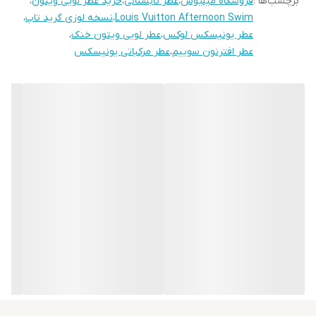
برچسب‌ها :
فروشگاه میلیوس
،
عطر تابستانی
،
خرید عطر لویی ویتون
،
نسخه لوزی گرید تاپ میلیوس از این عطر، با بهره‌گیری از اسانس خالص
Louis Vuitton Afternoon Swim
،
نسخه لوزی گرید تاپ
،
و کیفیت ساخت بالا، ماندگاری و پخش بوی چشمگیری دارد. شروع
عطر یونیسکس لوکس
،
عطر لویی ویتون خنک
،
عطر افترنون سوییم
،
عطر مرکباتی یونیسکس
انفجاری و شاداب آن با مرکبات تازه، خیلی زود به رایحه‌ای مینیمال، مدرن
و دلنشین تبدیل می‌شود که نه زنانه است و نه مردانه، بلکه فقط خاص
است.
نت‌های بویایی:
نت آغازین:
پرتقال سیسیلی، نارنگی، ترنج کالابریایی
ویژگی‌ها:
نسخه لوزی گرید تاپ با بالاترین کیفیت اسانس
بدون الکل، بدون پارافین و بدون فتالات
پخش بوی شفاف و ماندگاری مناسب با توجه به سبک خنک و مرکباتی
مناسب برای افرادی با سبک زندگی پرانرژی و آزاد
خرید از فروشگاه میلیوس
اگر به دنبال عطری خاص، خنک و مدرن هستید که انرژی آفتاب و دریا را