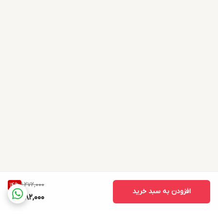
1,272,000
14
%
افزودن به سبد خرید
1,082,000