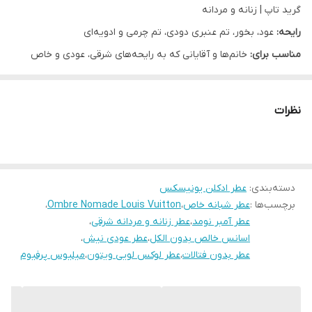
گرید تاپ | زنانه و مردانه
رایحه پایه
Agarwood (Oud)-عود, Benzoin-لوبان,
رایحه:
عود، بخور، تم عنبری دودی، تم چرمی و ادویه‌ای
Birch-چوب درخت قان, Geranium-گل
مناسب برای:
خانم‌ها و آقایانی که به رایحه‌های شرقی، عودی و خاص
شمعدانی, Incense-روایح دودی, Raspberry-
علاقه‌مند هستند
تمشک, Rose-گل رز, Saffron-زعفران,
Amberwood-امبروود
معرفی تخصصی
نظرات
عطر آمبر نومد از برند لویی ویتون یک شاهکار عودی با امضای شرقی‌ست
موقعیت
روزانه و کژوال, قرارهای عاشقانه
که با ترکیبی از عود، عنبر، بخور و نُت‌های دودی، رایحه‌ای عمیق، مرموز و
اغواگر خلق کرده است. نسخه لوزی گرید تاپ میلیوس، با اسانس خالص
دسته‌بندی
:
عطر ادکلن یونیسکس
و بدون الکل، تجربه‌ای کاملاً نیش، خاص و ماندگار را برای علاقه‌مندان به
برچسب‌ها :
عطر شبانه خاص
،
Ombre Nomade Louis Vuitton
،
عطرهای فاخر فراهم می‌کند.
عطر آمبر نومد
،
عطر زنانه و مردانه شرقی
،
ویژگی‌ها:
اسانس خالص بدون الکل
،
عطر عودی نیش
،
عطر بدون فتالات
،
عطر یونیسکس با طبع گرم، عودی و سنگین
عطر لوکس لویی ویتون
،
میلیوس پرفیوم
مناسب برای استفاده شب، مراسم رسمی و فصول سرد
تهیه‌شده از اسانس گرید تاپ وارداتی (Luzi)