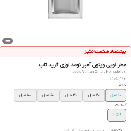
عطر لویی ویتون آمبر نومد لوزی گرید تاپ
Louis Vuitton Ombre Nomade luzi
برند:
لوزی
حجم
10 میل
20 میل
30 میل
50 میل
100 میل
کیفیت
TOP
گارانتی اصالت و سلامت فیزیکی کالا