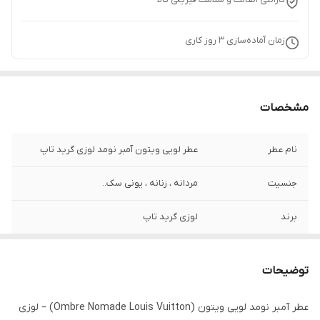
زمان آماده‌سازی
3
روز کاری
مشخصات
نام عطر
عطر لویی ویتون آمبر نومد لوزی گرید تاپ
جنسیت
مردانه ، زنانه ، یونی سک..
برند
لوزی گرید تاپ
فصل
پاییز, زمستان
توضیحات
رایحه
شیرین, گرم
عطر آمبر نومد لویی ویتون (Ombre Nomade Louis Vuitton) – لوزی
گروه بویایی
شرقی چوبی