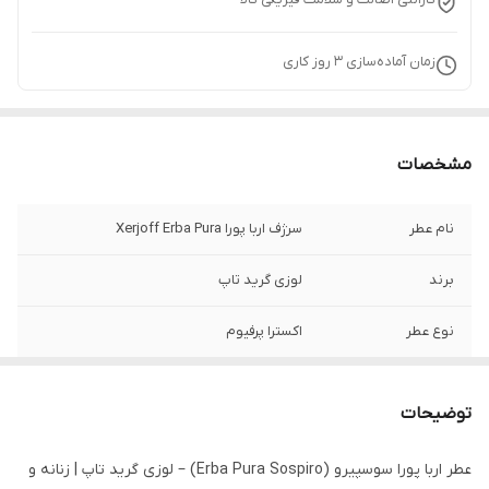
زمان آماده‌سازی
3
روز کاری
مشخصات
نام عطر
سرژف اربا پورا Xerjoff Erba Pura
برند
لوزی گرید تاپ
نوع عطر
اکسترا پرفیوم
موقعیت
روزانه و کژوال, قرارهای دوستانه
توضیحات
گروه بویایی
روایح شرقی
عطر اربا پورا سوسپیرو (Erba Pura Sospiro) – لوزی گرید تاپ | زنانه و
رایحه اولیه
Orange-پرتقال, Bergamot-برگاموت, Lemon-