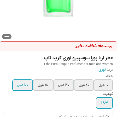
عطر اربا پورا سوسپیرو لوزی گرید تاپ
Erba Pura Sospiro Perfumes for men and women
برند:
لوزی
حجم
10 میل
20 میل
30 میل
50 میل
100 میل
کیفیت
TOP
گارانتی اصالت و سلامت فیزیکی کالا