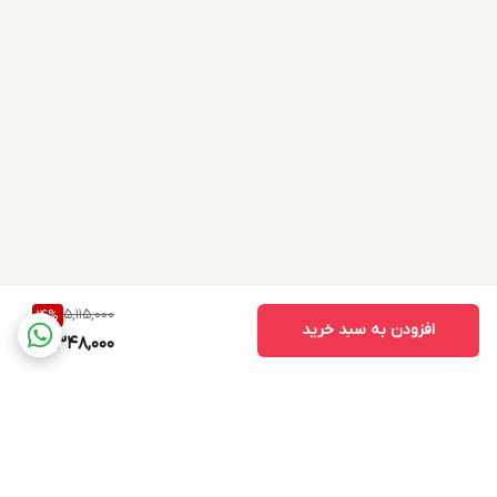
5,115,000
14
%
افزودن به سبد خرید
4,348,000