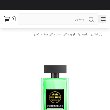
عطر و ادکلن میلیوس
/
عطر و ادکلن
/
عطر ادکلن یونیسکس