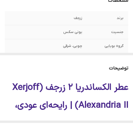
مشخصات
برند
زرجف
جنسیت
یونی سکس
گروه بویایی
چوبی، شرقی
طبع
گرم
توضیحات
مناسب فصل
پاییز، زمستان و شب‌های خنک بهار
عطر الکساندریا 2 زرجف (Xerjoff
مناسب استفاده
مهمانی‌های لوکس، مراسم رسمی، قرارهای
خاص و استفاده شبانه
Alexandria II) | رایحه‌ای عودی،
حجم‌ها
۱۰، ۲۰، ۳۰، ۵۰ و ۱۰۰ میل
چوبی و باشکوه