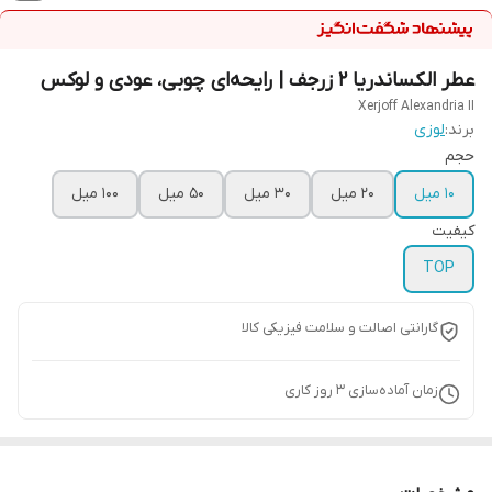
عطر الکساندریا 2 زرجف | رایحه‌ای چوبی، عودی و لوکس
Xerjoff Alexandria II
برند:
لوزی
حجم
10 میل
20 میل
30 میل
50 میل
100 میل
کیفیت
TOP
گارانتی اصالت و سلامت فیزیکی کالا
زمان آماده‌سازی
3
روز کاری