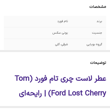
مشخصات
برند
تام فورد
جنسیت
یونی سکس
گروه بویایی
شرقی، گلی
طبع
گرم و شیرین
توضیحات
مناسب فصل
پاییز و زمستان
عطر لاست چری تام فورد (Tom
مناسب استفاده
مهمانی، قرار عاشقانه، مراسم خاص و استفاده
شبانه
Ford Lost Cherry) | رایحه‌ای
حجم‌ها
۱۰، ۲۰، ۳۰، ۵۰ و ۱۰۰ میل
گیلاسی، شیرین و لوکس