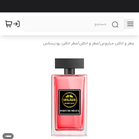
عطر و ادکلن میلیوس
/
عطر و ادکلن
/
عطر ادکلن یونیسکس