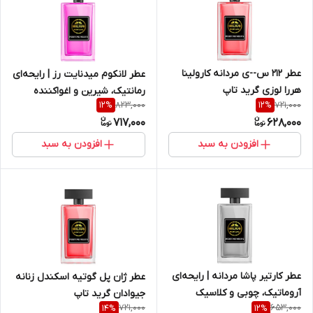
عطر 212 س--ی مردانه کارولینا
عطر لانکوم میدنایت رز | رایحه‌ای
هررا لوزی گرید تاپ
رمانتیک، شیرین و اغواکننده
823,000
721,000
12
%
12
%
717,000
628,000
افزودن به سبد
افزودن به سبد
عطر کارتیر پاشا مردانه | رایحه‌ای
عطر ژان پل گوتیه اسکندل زنانه
آروماتیک، چوبی و کلاسیک
جیوادان گرید تاپ
721,000
653,000
14
%
12
%