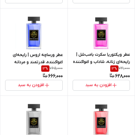
عطر ویکتوریا سکرت بامب‌شل |
عطر ورساچه اروس | رایحه‌ای
رایحه‌ای زنانه، شاداب و اغواکننده
اغواکننده، قدرتمند و مردانه
765,000
721,000
12
%
12
%
666,000
628,000
افزودن به سبد
افزودن به سبد