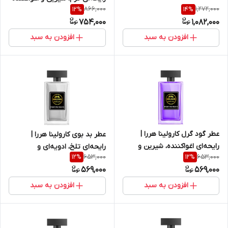
866,000
1,272,000
12
%
14
%
754,000
1,082,000
افزودن به سبد
افزودن به سبد
عطر گود گرل کارولینا هررا |
عطر بد بوی کارولینا هررا |
رایحه‌ای اغواکننده، شیرین و
رایحه‌ای تلخ، ادویه‌ای و
653,000
653,000
12
%
12
%
زنانه
اغواکننده
569,000
569,000
افزودن به سبد
افزودن به سبد