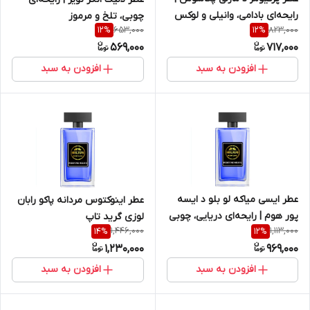
رایحه‌ای بادامی، وانیلی و لوکس
چوبی، تلخ و مرموز
653,000
823,000
12
%
12
%
(مردانه)
569,000
717,000
افزودن به سبد
افزودن به سبد
عطر ایسی میاکه لو بلو د ایسه
عطر اینوکتوس مردانه پاکو رابان
پور هوم | رایحه‌ای دریایی، چوبی
لوزی گرید تاپ
1,446,000
1,113,000
14
%
12
%
و خنک
1,230,000
969,000
افزودن به سبد
افزودن به سبد