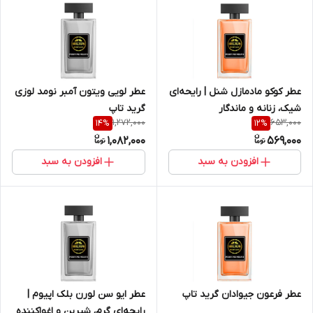
عطر کوکو مادمازل شنل | رایحه‌ای
عطر لویی ویتون آمبر نومد لوزی
شیک، زنانه و ماندگار
گرید تاپ
1,272,000
653,000
14
%
12
%
1,082,000
569,000
افزودن به سبد
افزودن به سبد
عطر فرعون جیوادان گرید تاپ
عطر ایو سن لورن بلک اپیوم |
رایحه‌ای گرم، شیرین و اغواکننده