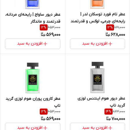
عطر تام فورد توسکان لدر |
عطر دیور ساواج | رایحه‌ای مردانه،
رایحه‌ای چرمی، لوکس و قدرتمند
قدرتمند و ماندگار
653,000
721,000
12
%
12
%
569,000
628,000
افزودن به سبد
افزودن به سبد
عطر دیور هوم اینتنس لوزی
عطر کارون پوران هوم لوزی گرید
گرید تاپ
تاپ
653,000
823,000
12
%
14
%
569,000
700,000
افزودن به سبد
افزودن به سبد