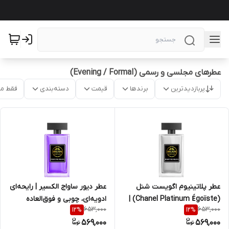
عطرهای مجلسی و رسمی (Evening / Formal)
پربازدیدترین
برندها
قیمت
دسته‌بندی
فقط م
عطر پلاتینیوم اگویست شنل
عطر دیور ساواج الکسیر | رایحه‌ای
(Chanel Platinum Égoïste) |
ادویه‌ای، چوبی و فوق‌العاده
653,000
653,000
12
%
12
%
رایحه مردانه شیک و کلاسیک
ماندگار
569,000
569,000