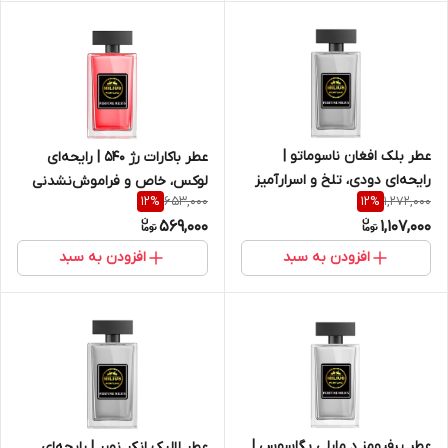
عطر بلک افغان ناسوماتو |
عطر باکارات رژ 540 | رایحه‌ای
رایحه‌ای دودی، تلخ و اسرارآمیز
لوکس، خاص و فراموش‌نشدنی
653,000
1,272,000
12
%
12
%
569,000
1,107,000
افزودن به سبد
افزودن به سبد
عطر پرفیومز د مارلی پگاسوس |
عطر لالیک انکر نویر | رایحه‌ای